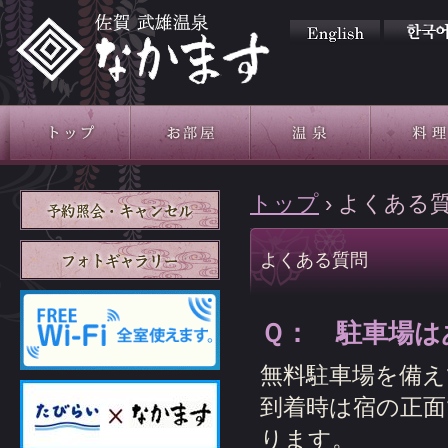
国際観光旅館 なかます
トップ
›
よくある
トップ
お部屋
温泉
料理
よくある質問
Ｑ： 駐車場は
無料駐車場を備え
到着時は宿の正
ります。