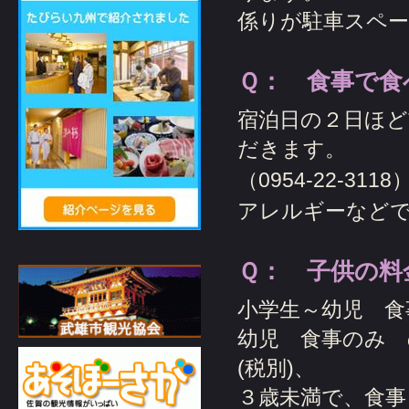
係りが駐車スペ
Ｑ： 食事で食
宿泊日の２日ほ
だきます。
（
0954-22-3118
アレルギーなど
Ｑ： 子供の料
小学生～幼児 食
幼児 食事のみ の
(税別)、
３歳未満で、食事