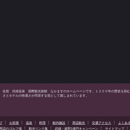
佐賀 武雄温泉 国際観光旅館 なかますのホームページです。１２００年の歴史を刻
さとホテルの快適さが同居する宿として親しまれています。
プ
お部屋
温泉
料理
館内施設
周辺観光
交通アクセス
よくあ
周辺のゴルフ場
観光リンク集
武雄・嬉野1億円キャンペーン
サイトマップ