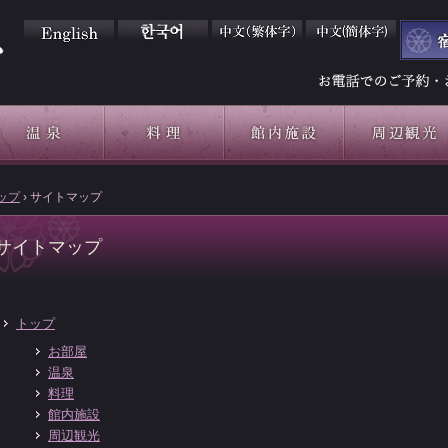
す
ップ
›
サイトマップ
温泉
料理
館内施設
周辺観光
サイトマップ
トップ
お部屋
温泉
料理
館内施設
周辺観光